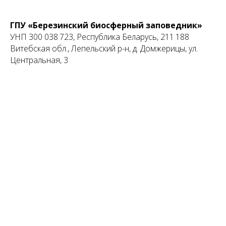
Святославович,
на основании устава Свидетельство о
ГПУ «Березинский биосферный заповедник»
регистрации 391743926, выдан 26.11.2020
УНП 300 038 723, Республика Беларусь, 211 188
Оршанским РИК
Витебская обл., Лепельский р-н, д. Домжерицы, ул.
Центральная, 3