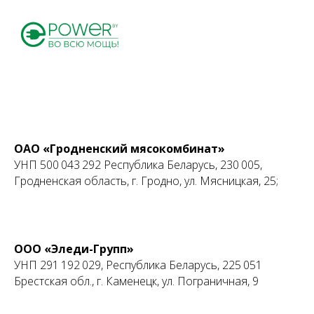
ОАО «Гродненский мясокомбинат»
УНП 500 043 292 Республика Беларусь, 230 005,
Гродненская область, г. Гродно, ул. Мясницкая, 25;
ООО «Эледи-Групп»
УНП 291 192 029, Республика Беларусь, 225 051
УНП 391743926
Брестская обл., г. Каменецк, ул. Пограничная, 9
р/с BY65AKBB30120000111880000000
код AKBBBY2X, ОАО «АСБ «Беларусбанк»
Директор – Казакевич Дмитрий